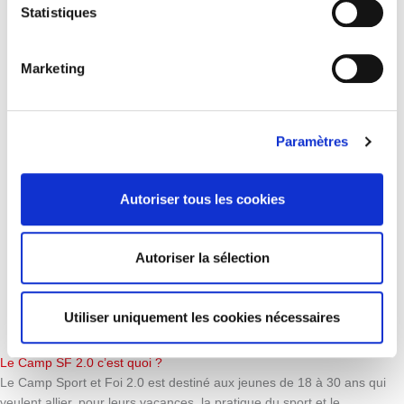
Sport et Foi Grenoble
Statistiques
Sport et Foi Lagny
Sport et Foi Lyon
Marketing
Sport et Foi Moselle
Sport et Foi Nantes
Sport et Foi Nîmes
Sport et Foi Nice
Paramètres
Sport et Foi Provence
Sport et Foi Saint-Etienne
Sport et Foi Toulouse
Autoriser tous les cookies
Sport et Foi Valence
Sport et Foi Vallée de la Bruche
Qui sommes nous ?
Autoriser la sélection
Vision / Mission / Valeurs
Notre équipe
Projet éducatif
Utiliser uniquement les cookies nécessaires
Faire un don
Le Camp SF 2.0 c’est quoi ?
Le Camp Sport et Foi 2.0 est destiné aux jeunes de 18 à 30 ans qui
veulent allier, pour leurs vacances, la pratique du sport et le