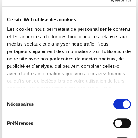
Faire un don
Nos séjours
Ce site Web utilise des cookies
Camp Sport Plus
Les cookies nous permettent de personnaliser le contenu
Camp Sport Plus
et les annonces, d'offrir des fonctionnalités relatives aux
Poursuivre votre paiement
médias sociaux et d'analyser notre trafic. Nous
Camp SF 2.0
partageons également des informations sur l'utilisation de
Camp SF 2.0
notre site avec nos partenaires de médias sociaux, de
Poursuivre votre paiement
publicité et d'analyse, qui peuvent combiner celles-ci
Weekend Rassemblement Leaders
Weekend Rassemblement Leaders
avec d'autres informations que vous leur avez fournies
Weekend Rassemblement Leaders – Poursuivre votre
ou qu'ils ont collectées lors de votre utilisation de leurs
paiement
services. Vous consentez à nos cookies si vous
Nos actions
continuez à utiliser notre site Web.
Sélection
SOS Sport
Nécessaires
du
Formation Stadium
consentement
Formation Coeur de Champion
ReadySetGO
Préférences
Ressources
Près de chez vous