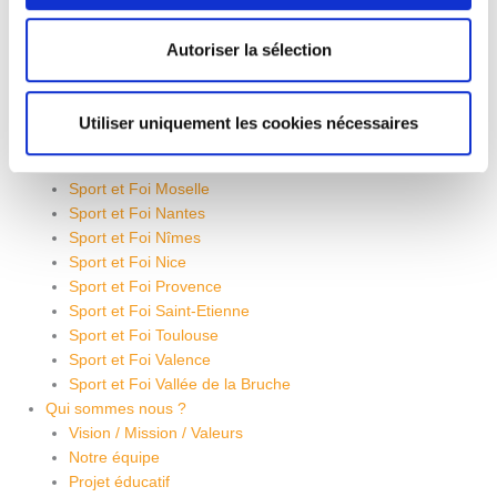
Formation Coeur de Champion
ReadySetGO
Autoriser la sélection
Ressources
Près de chez vous
Sport et Foi Grenoble
Utiliser uniquement les cookies nécessaires
Sport et Foi Lagny
Sport et Foi Lyon
Sport et Foi Moselle
Sport et Foi Nantes
Sport et Foi Nîmes
Sport et Foi Nice
Sport et Foi Provence
Sport et Foi Saint-Etienne
Sport et Foi Toulouse
Sport et Foi Valence
Sport et Foi Vallée de la Bruche
Qui sommes nous ?
Vision / Mission / Valeurs
Notre équipe
Projet éducatif