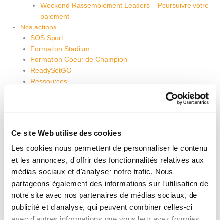
Weekend Rassemblement Leaders – Poursuivre votre
paiement
Nos actions
SOS Sport
Formation Stadium
Formation Coeur de Champion
ReadySetGO
Ressources
Près de chez vous
Sport et Foi Grenoble
Sport et Foi Lagny
Sport et Foi Lyon
Ce site Web utilise des cookies
Sport et Foi Moselle
Sport et Foi Nantes
Les cookies nous permettent de personnaliser le contenu
Sport et Foi Nîmes
et les annonces, d'offrir des fonctionnalités relatives aux
Sport et Foi Nice
médias sociaux et d'analyser notre trafic. Nous
Sport et Foi Provence
partageons également des informations sur l'utilisation de
Sport et Foi Saint-Etienne
notre site avec nos partenaires de médias sociaux, de
Sport et Foi Toulouse
publicité et d'analyse, qui peuvent combiner celles-ci
Sport et Foi Valence
avec d'autres informations que vous leur avez fournies