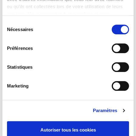
Sport et Foi Vallée de la Bruche
ou qu'ils ont collectées lors de votre utilisation de leurs
Qui sommes nous ?
services. Vous consentez à nos cookies si vous
Vision / Mission / Valeurs
continuez à utiliser notre site Web.
Notre équipe
Sélection
Projet éducatif
Nécessaires
du
Faire un don
consentement
Nos séjours
Préférences
Camp Sport Plus
Camp Sport Plus
Statistiques
Poursuivre votre paiement
Camp SF 2.0
Camp SF 2.0
Marketing
Poursuivre votre paiement
Weekend Rassemblement Leaders
Weekend Rassemblement Leaders
Weekend Rassemblement Leaders – Poursuivre votre
Paramètres
paiement
Nos actions
SOS Sport
Autoriser tous les cookies
Formation Stadium